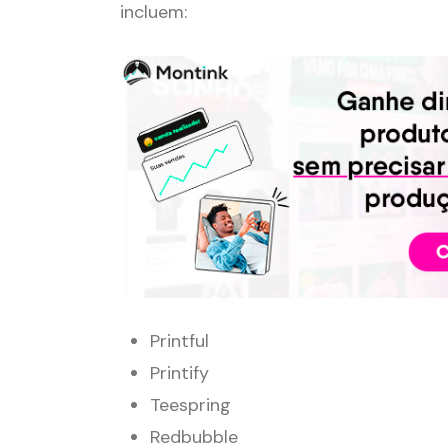
incluem:
Printful
Printify
Teespring
Redbubble