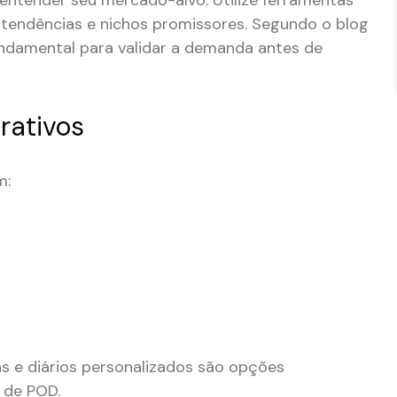
l entender seu mercado-alvo. Utilize ferramentas
 tendências e nichos promissores. Segundo o blog
fundamental para validar a demanda antes de
rativos
m:
s e diários personalizados são opções
 de POD.